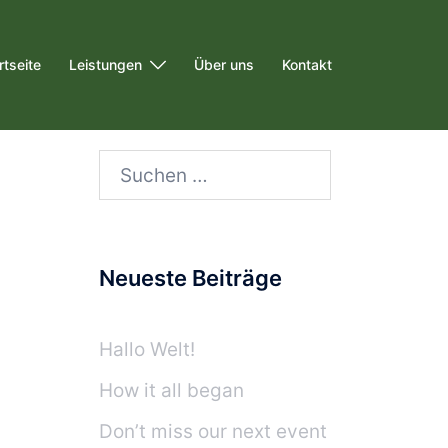
rtseite
Leistungen
Über uns
Kontakt
Neueste Beiträge
Hallo Welt!
How it all began
Don’t miss our next event