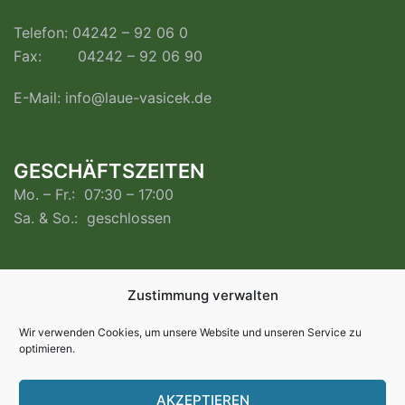
Telefon: 04242 – 92 06 0
Fax: 04242 – 92 06 90
E-Mail:
info@laue-vasicek.de
GESCHÄFTSZEITEN
Mo. – Fr.: 07:30 – 17:00
Sa. & So.: geschlossen
RECHTLICHES
Zustimmung verwalten
Impressum
Wir verwenden Cookies, um unsere Website und unseren Service zu
optimieren.
Datenschutzerklärung
Cookie-Richtlinie (EU)
AKZEPTIEREN